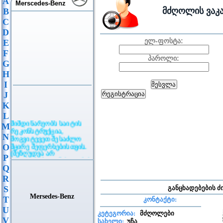
A
Merscedes-Benz
მძღოლის ვაკა
B
C
D
ელ-ფოსტა:
E
F
პაროლი:
G
H
I
J
K
L
მიმდინარეობს საიტის
M
რეკონსტრუქცია,
N
მოგვიტევეთ შესაძლო
მცირე შეფერხებისთვის.
O
(შეზღუდვა არ
P
ვრცელდება განცხადების
განთავსებაზე)
Q
R
S
განცხადებების ძ
Mersedes-Benz
T
კონტაქტი:
U
კეტეგორია:
მძღოლები
V
სახელი:
უჩა